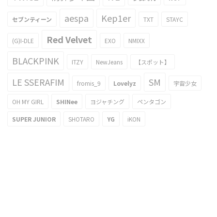
aespa
Kep1er
セブンティーン
TXT
STAYC
Red Velvet
(G)I-DLE
EXO
NMIXX
BLACKPINK
ITZY
NewJeans
【スポット】
LE SSERAFIM
SM
fromis_9
Lovelyz
宇宙少女
OH MY GIRL
SHINee
ヨジャチング
ペンタゴン
SUPER JUNIOR
SHOTARO
YG
iKON