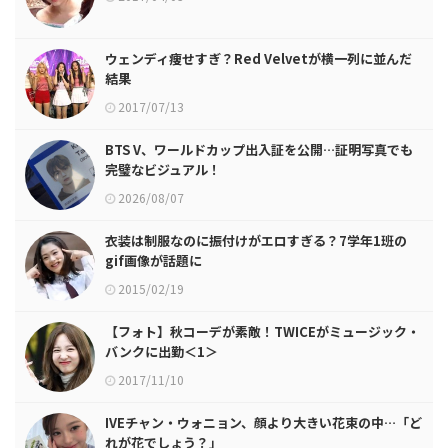
ウェンディ痩せすぎ？Red Velvetが横一列に並んだ
結果
2017/07/13
BTS V、ワールドカップ出入証を公開…証明写真でも
完璧なビジュアル！
2026/08/07
衣装は制服なのに振付けがエロすぎる？7学年1班の
gif画像が話題に
2015/02/19
【フォト】秋コーデが素敵！TWICEがミュージック・
バンクに出勤＜1＞
2017/11/10
IVEチャン・ウォニョン、顔より大きい花束の中…「ど
れが花でしょう？」