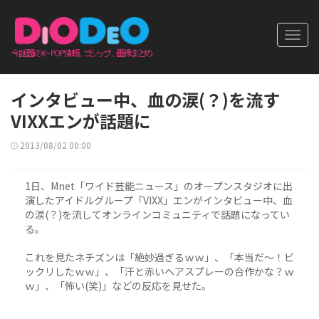
Toggl
navig
インタビュー中、血の涙(？)を流す
VIXXエンが話題に
2013/08/02 00:00
1日、Mnet「ワイド芸能ニュース」のオープンスタジオに出
演したアイドルグループ「VIXX」エンがインタビュー中、血
の涙(？)を流してオンラインコミュニティで話題になってい
る。
これを見たネチズンは「絶妙過ぎるｗｗ」、「本当だ～！ビ
ックリしたｗｗ」、「汗と赤いヘアスプレーの合作かな？ｗ
ｗ」、「怖い(笑)」などの反応を見せた。