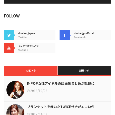
FOLLOW
diodeo_japan
diodeojp.official
Twitter
Facebook
ディオデオジャパン
Youtube
人気ネタ
新着ネタ
K-POP女性アイドルの脇画像まとめが話題に
2013/10/02
ブランケットを巻いたTWICEサナがエロい件
2017/04/03