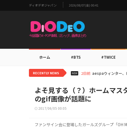
ディオデオジャパン
2026/08/07(金) 00:41
ホーム
#BTS
#TWICE
RECENTLY NEWS
2日前
aespaウィンタ
NEW
よそ見する（？）ホームマスター
のgif画像が話題に
2017/06/05 00:05
ファンサイン会に登場したガールズグループ「OH MY