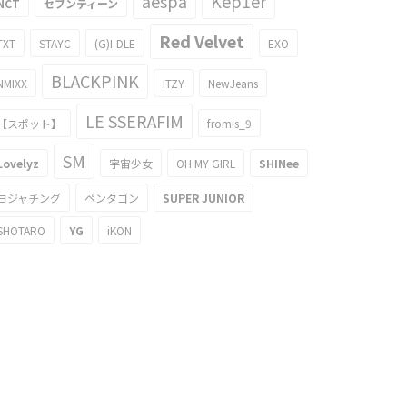
aespa
Kep1er
NCT
セブンティーン
Red Velvet
TXT
STAYC
(G)I-DLE
EXO
BLACKPINK
NMIXX
ITZY
NewJeans
LE SSERAFIM
【スポット】
fromis_9
SM
Lovelyz
宇宙少女
OH MY GIRL
SHINee
ヨジャチング
ペンタゴン
SUPER JUNIOR
SHOTARO
YG
iKON