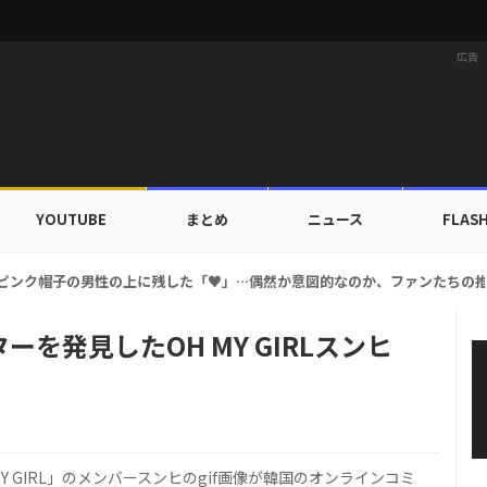
広告
YOUTUBE
まとめ
ニュース
FLAS
ー、ピンク帽子の男性の上に残した「♥」…偶然か意図的なのか、ファンたちの
を発見したOH MY GIRLスンヒ
 GIRL」のメンバースンヒのgif画像が韓国のオンラインコミ