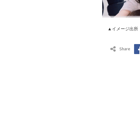
▲イメージ出所
Share