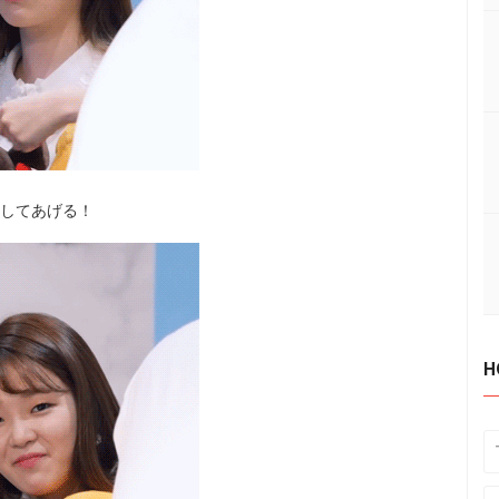
許してあげる！
H