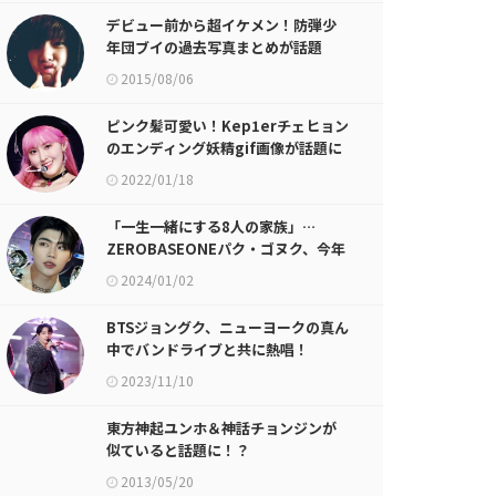
デビュー前から超イケメン！防弾少
年団ブイの過去写真まとめが話題
に、第2弾
2015/08/06
ピンク髪可愛い！Kep1erチェヒョン
のエンディング妖精gif画像が話題に
2022/01/18
「一生一緒にする8人の家族」…
ZEROBASEONEパク・ゴヌク、今年
「20歳」になった感想明かす
2024/01/02
BTSジョングク、ニューヨークの真ん
中でバンドライブと共に熱唱！
2023/11/10
東方神起ユンホ＆神話チョンジンが
似ていると話題に！？
2013/05/20