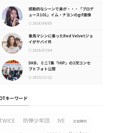
感動的なシーンで鼻が・・・「プロデ
ュース101」イム・ナヨンのgif画像
が話題に
2016/04/05
乗馬マシンに乗ったRed Velvetジョ
イがヤバイ件
2016/07/04
DKB、ミニ7集「HIP」の2次コンセ
プトフォト公開
2023/11/22
OTキーワード
TWICE
防弾少年団
IVE
少女時代