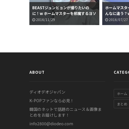
」出演OH
BEASTジュンヒョンが撮りたいの
ホームマスタ
技が上手いと話題
に！w ホームマスターを邪魔するヨソ
んなに違う？w
プの画像が話題に
話題に
2016/11/29
2016/07/27
ABOUT
CATEG
ディオデオジャパン
ホーム
K-POPファンなら必見！
まとめ
韓国のネットで話題のニュース＆画像ま
とめをお届けします！
info2800@diodeo.com