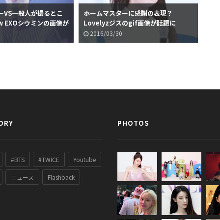
ーVS一般人が撮るとこ
ホームマスターに感謝の表現？
「R
 EXOシウミンの画像が
Lovelyzジスのgif画像が話題に
情
2016/03/30
2
ORY
PHOTOS
#BTS
#TWICE
Youtube
ニュース
Flashback