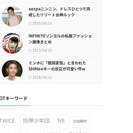
aespaニンニン、ドレスひとつで完
成したリゾート女神ルック
2025/06/10
INFINITEソンヨルの私服ファッショ
ン画像まとめ
2013/04/23
ミンホに「歌詞変態」と言われた
SHINeeキーの反応が可愛い件w
2018/10/22
OTキーワード
TWICE
防弾少年団
IVE
少女時代