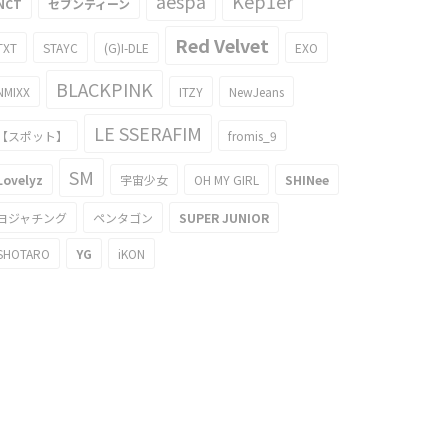
aespa
Kep1er
NCT
セブンティーン
Red Velvet
TXT
STAYC
(G)I-DLE
EXO
BLACKPINK
NMIXX
ITZY
NewJeans
LE SSERAFIM
【スポット】
fromis_9
SM
Lovelyz
宇宙少女
OH MY GIRL
SHINee
ヨジャチング
ペンタゴン
SUPER JUNIOR
SHOTARO
YG
iKON