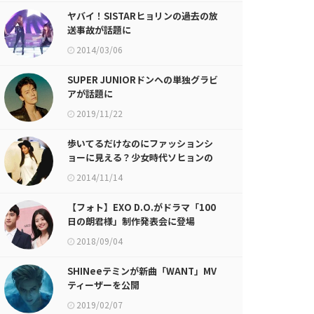
ヤバイ！SISTARヒョリンの過去の放
送事故が話題に
2014/03/06
SUPER JUNIORドンヘの単独グラビ
アが話題に
2019/11/22
歩いてるだけなのにファッションシ
ョーに見える？少女時代ソヒョンの
gif画像が話題に
2014/11/14
【フォト】EXO D.O.がドラマ「100
日の朗君様」制作発表会に登場
2018/09/04
SHINeeテミンが新曲「WANT」MV
ティーザーを公開
2019/02/07