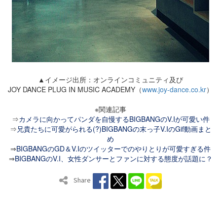
▲イメージ出所：オンラインコミュニティ及び
JOY DANCE PLUG IN MUSIC ACADEMY（
www.joy-dance.co.kr
）
※関連記事
⇒
カメラに向かってパンダを自慢するBIGBANGのV.Iが可愛い件
⇒
兄貴たちに可愛がられる(?)BIGBANGの末っ子V.IのGif動画まと
め
⇒
BIGBANGのGD＆V.Iのツイッターでのやりとりが可愛すぎる件
⇒
BIGBANGのV.I、女性ダンサーとファンに対する態度が話題に？
Share