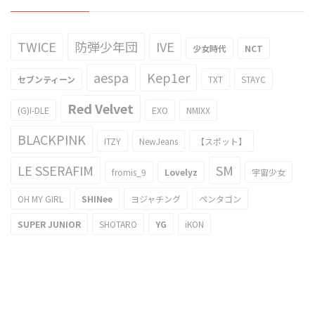
TWICE
防弾少年団
IVE
少女時代
NCT
aespa
Kep1er
セブンティーン
TXT
STAYC
Red Velvet
(G)I-DLE
EXO
NMIXX
BLACKPINK
ITZY
NewJeans
【スポット】
LE SSERAFIM
SM
fromis_9
Lovelyz
宇宙少女
OH MY GIRL
SHINee
ヨジャチング
ペンタゴン
SUPER JUNIOR
SHOTARO
YG
iKON