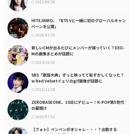
2012/05/30
HITEJINRO、「BTS Vと一緒に初のグローバルキャン
ペーンを公開」
2026/07/30
新しいCMが出るたびにメンバーが減っていく？EXO-
Mの画像まとめが話題に
2014/10/30
SBS「歌謡大典」ずっと映ってて恥ずかしくなった？
w Red Velvetイェリのgif画像が話題に
2016/12/28
ZEROBASEONE、10日にデビュー！K-POP第5世代
の幕開け
2023/07/11
【フォト】ベンベンがオシャレ・・・？出勤する