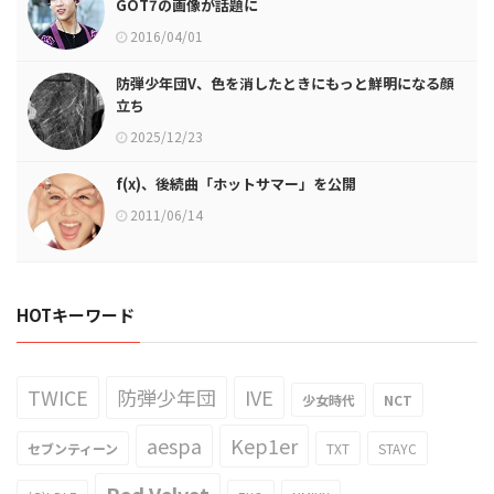
GOT7の画像が話題に
2016/04/01
防弾少年団V、色を消したときにもっと鮮明になる顔
立ち
2025/12/23
f(x)、後続曲「ホットサマー」を公開
2011/06/14
HOTキーワード
TWICE
防弾少年団
IVE
少女時代
NCT
aespa
Kep1er
セブンティーン
TXT
STAYC