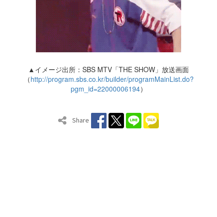
▲イメージ出所：SBS MTV「THE SHOW」放送画面
（
http://program.sbs.co.kr/builder/programMainList.do?
pgm_id=22000006194
）
Share