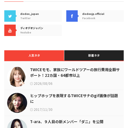
diodeo_japan
diodeojp.official
Twitter
Facebook
ディオデオジャパン
Youtube
人気ネタ
新着ネタ
TWICEモモ、家族にワールドツアーの旅行費用全額サ
ポート！22カ国・64都市以上
2026/08/06
ヒップホップを表現するTWICEサナのgif画像が話題
に
2017/11/30
T-ara、９人目の新メンバー「ダニ」を公開