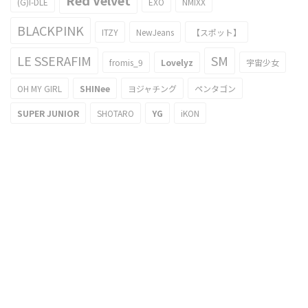
Red Velvet
(G)I-DLE
EXO
NMIXX
BLACKPINK
ITZY
NewJeans
【スポット】
LE SSERAFIM
SM
fromis_9
Lovelyz
宇宙少女
OH MY GIRL
SHINee
ヨジャチング
ペンタゴン
SUPER JUNIOR
SHOTARO
YG
iKON