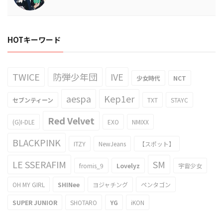
HOTキーワード
TWICE
防弾少年団
IVE
少女時代
NCT
aespa
Kep1er
セブンティーン
TXT
STAYC
Red Velvet
(G)I-DLE
EXO
NMIXX
BLACKPINK
ITZY
NewJeans
【スポット】
LE SSERAFIM
SM
fromis_9
Lovelyz
宇宙少女
OH MY GIRL
SHINee
ヨジャチング
ペンタゴン
SUPER JUNIOR
SHOTARO
YG
iKON