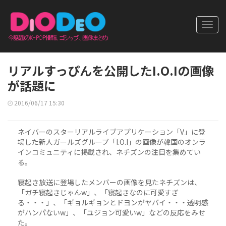
Toggl
navig
リアルすっぴんを公開したI.O.Iの画像
が話題に
2016/06/17 15:30
ネイバーのスターリアルライブアプリケーション「V」に登
場した新人ガールズグループ「I.O.I」の画像が韓国のオンラ
インコミュニティに掲載され、ネチズンの注目を集めてい
る。
寝起き放送に登場したメンバーの画像を見たネチズンは、
「ガチ寝起きじゃんw」、「寝起きなのに可愛すぎ
る・・・」、「ギョルギョンとドヨンがヤバイ・・・透明感
がハンパないw」、「ユジョン可愛いw」などの反応をみせ
た。