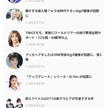
2013/05/16
細すぎる紙人間？w 少女時代テヨンのgif画像が話題
に
2015/07/22
TWICEモモ、家族にワールドツアーの旅行費用全額サ
ポート！22カ国・64都市以上
2026/08/06
プッカヘアをしたIZONE咲良のgif画像が話題に、第2
弾
2021/03/10
「アップグレード」シリーズ－IU Ver.が話題に
2016/04/18
新人アイドルGOT7の新グラビアが可愛すぎる件
2014/02/18