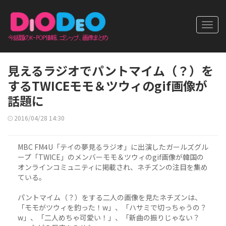
Toggl
navig
見えるラジオでパントマイム（？）を
するTWICEモモ＆ツウィのgif画像が
話題に
2016/04/28 14:30
MBC FM4U「テイの夢見るラジオ」に出演したガールズグル
ープ「TWICE」のメンバーモモ＆ツウィのgif画像が韓国の
オンラインコミュニティに掲載され、ネチズンの注目を集め
ている。
パントマイム（？）をする二人の画像を見たネチズンは、
「モモがツウィを釣った！w」、「ハサミで切っちゃうの？
w」、「二人めちゃ可愛い！」、「新曲の振りじゃない？