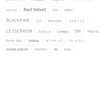
Red Velvet
(G)I-DLE
EXO
NMIXX
BLACKPINK
ITZY
NewJeans
【スポット】
LE SSERAFIM
SM
fromis_9
Lovelyz
宇宙少女
OH MY GIRL
SHINee
ヨジャチング
ペンタゴン
SUPER JUNIOR
SHOTARO
YG
iKON