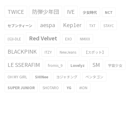
TWICE
防弾少年団
IVE
少女時代
NCT
aespa
Kep1er
セブンティーン
TXT
STAYC
Red Velvet
(G)I-DLE
EXO
NMIXX
BLACKPINK
ITZY
NewJeans
【スポット】
LE SSERAFIM
SM
fromis_9
Lovelyz
宇宙少女
OH MY GIRL
SHINee
ヨジャチング
ペンタゴン
SUPER JUNIOR
SHOTARO
YG
iKON