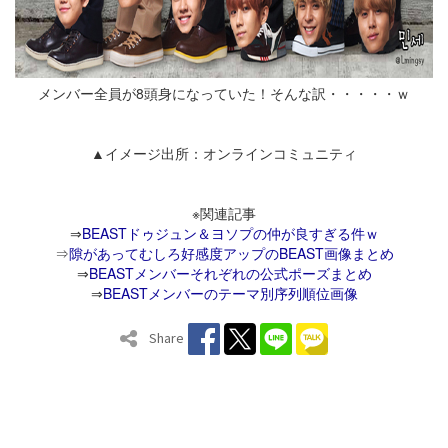
メンバー全員が8頭身になっていた！そんな訳・・・・・ｗ
▲イメージ出所：オンラインコミュニティ
※関連記事
⇒
BEASTドゥジュン＆ヨソプの仲が良すぎる件ｗ
⇒
隙があってむしろ好感度アップのBEAST画像まとめ
⇒
BEASTメンバーそれぞれの公式ポーズまとめ
⇒
BEASTメンバーのテーマ別序列順位画像
Share