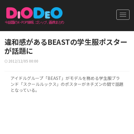
Toggl
navig
違和感があるBEASTの学生服ポスター
が話題に
2012/12/05 00:00
アイドルグループ「BEAST」がモデルを務める学生服ブラ
ンド「スクールルックス」のポスターがネチズンの間で話題
となっている。