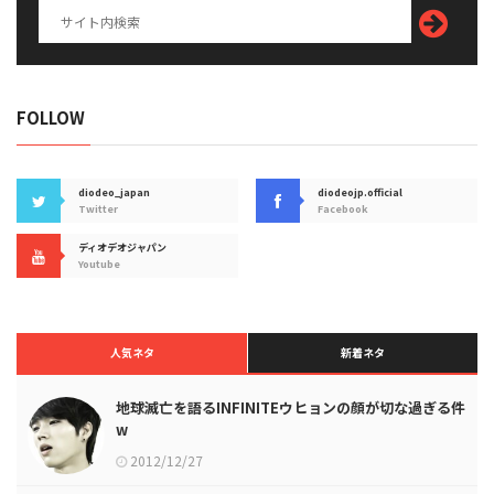
FOLLOW
diodeo_japan
diodeojp.official
Twitter
Facebook
ディオデオジャパン
Youtube
人気ネタ
新着ネタ
地球滅亡を語るINFINITEウヒョンの顔が切な過ぎる件
w
2012/12/27