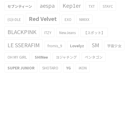
aespa
Kep1er
セブンティーン
TXT
STAYC
Red Velvet
(G)I-DLE
EXO
NMIXX
BLACKPINK
ITZY
NewJeans
【スポット】
LE SSERAFIM
SM
fromis_9
Lovelyz
宇宙少女
OH MY GIRL
SHINee
ヨジャチング
ペンタゴン
SUPER JUNIOR
SHOTARO
YG
iKON