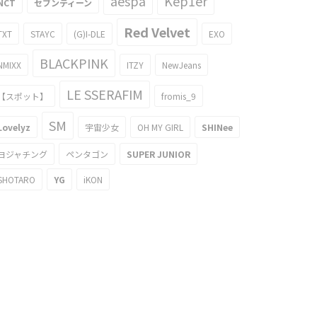
aespa
Kep1er
NCT
セブンティーン
Red Velvet
TXT
STAYC
(G)I-DLE
EXO
BLACKPINK
NMIXX
ITZY
NewJeans
LE SSERAFIM
【スポット】
fromis_9
SM
Lovelyz
宇宙少女
OH MY GIRL
SHINee
ヨジャチング
ペンタゴン
SUPER JUNIOR
SHOTARO
YG
iKON