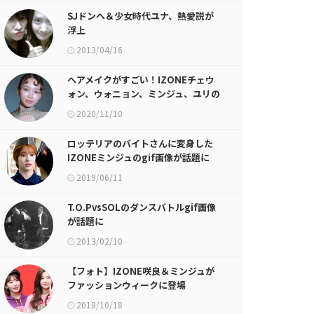
SJドンヘ＆少女時代ユナ、熱愛説が
浮上
2013/04/16
ヘアメイクがすごい！IZONEチェウ
ォン、ウォニョン、ミンジュ、ユリの
画像が話題に
2020/11/10
ロッテリアのバイトさんに変身した
IZONEミンジュのgif画像が話題に
2019/06/11
T.O.PvsSOLのダンスバトルgif画像
が話題に
2013/02/10
【フォト】IZONE咲良＆ミンジュが
ファッションウィークに登場
2018/10/18