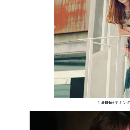
↑SHINeeテミ