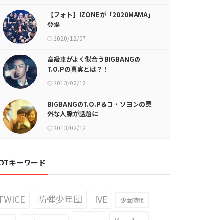
【フォト】IZONEが「2020MAMA」
登場
2020/12/07
高級車がよく似合うBIGBANGの
T.O.Pの真実とは？！
2013/02/12
BIGBANGのT.O.P＆コ・ソヨンの意
外な人脈が話題に
2013/02/12
OTキーワード
TWICE
防弾少年団
IVE
少女時代