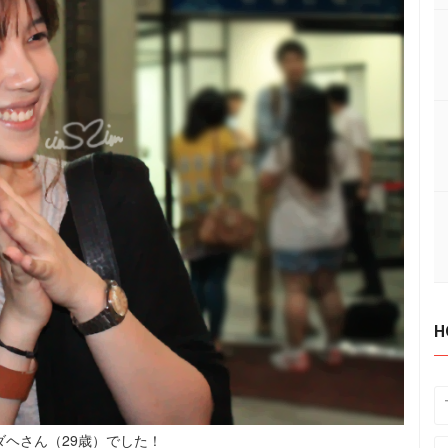
H
ダヘさん（29歳）でした！