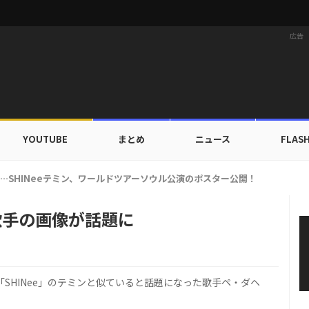
広告
YOUTUBE
まとめ
ニュース
FLAS
ァ、ブランドン「セーフ・デイズ」と日常・旅行スタイルを提案！
歌手の画像が話題に
SHINee」のテミンと似ていると話題になった歌手ペ・ダヘ