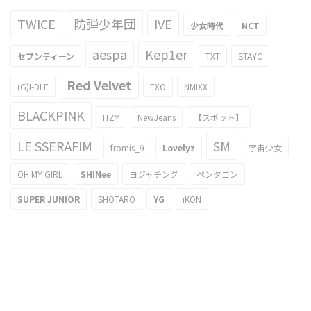
TWICE
防弾少年団
IVE
少女時代
NCT
aespa
Kep1er
セブンティーン
TXT
STAYC
Red Velvet
(G)I-DLE
EXO
NMIXX
BLACKPINK
ITZY
NewJeans
【スポット】
LE SSERAFIM
SM
fromis_9
Lovelyz
宇宙少女
OH MY GIRL
SHINee
ヨジャチング
ペンタゴン
SUPER JUNIOR
SHOTARO
YG
iKON