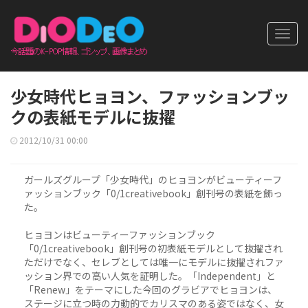
Toggl
navig
少女時代ヒョヨン、ファッションブッ
クの表紙モデルに抜擢
2012/10/31 00:00
ガールズグループ「少女時代」のヒョヨンがビューティーフ
ァッションブック「0/1creativebook」創刊号の表紙を飾っ
た。
ヒョヨンはビューティーファッションブック
「0/1creativebook」創刊号の初表紙モデルとして抜擢され
ただけでなく、セレブとしては唯一にモデルに抜擢されファ
ッション界での高い人気を証明した。「Independent」と
「Renew」をテーマにした今回のグラビアでヒョヨンは、
ステージに立つ時の力動的でカリスマのある姿ではなく、女