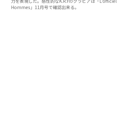
力を表現した。感性的なK.R.Yのグラビアは「L'officiel
Hommes」11月号で確認出来る。