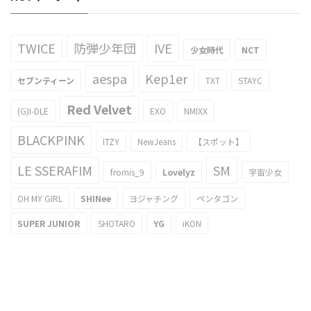
TWICE
防弾少年団
IVE
少女時代
NCT
aespa
Kep1er
セブンティーン
TXT
STAYC
Red Velvet
(G)I-DLE
EXO
NMIXX
BLACKPINK
ITZY
NewJeans
【スポット】
LE SSERAFIM
SM
fromis_9
Lovelyz
宇宙少女
OH MY GIRL
SHINee
ヨジャチング
ペンタゴン
SUPER JUNIOR
SHOTARO
YG
iKON