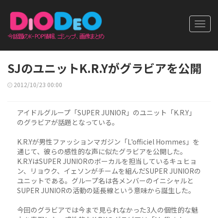
Toggl
navig
SJのユニットK.R.Yがグラビアを公開
2012/10/23 00:00
アイドルグループ「SUPER JUNIOR」のユニット「K.R.Y」
のグラビアが話題となっている。
K.R.Yが男性ファッションマガジン「L'officiel Hommes」を
通じて、彼らの感性的な声に似たグラビアを公開した。
K.R.YはSUPER JUNIORのボーカルを担当しているキュヒョ
ン、リョウク、イェソンがチームを組んだSUPER JUNIORの
ユニットである。グループ名は各メンバーのイニシャルと
SUPER JUNIORの活動の延長線という意味から誕生した。
今回のグラビアでは今まで見られなかった3人の個性的な魅