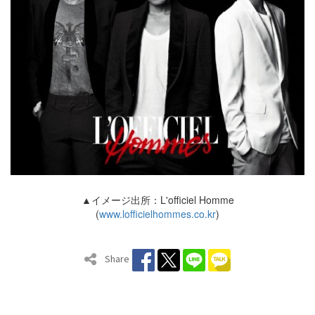
▲イメージ出所：L'officiel Homme
(
www.lofficielhommes.co.kr
)
Share