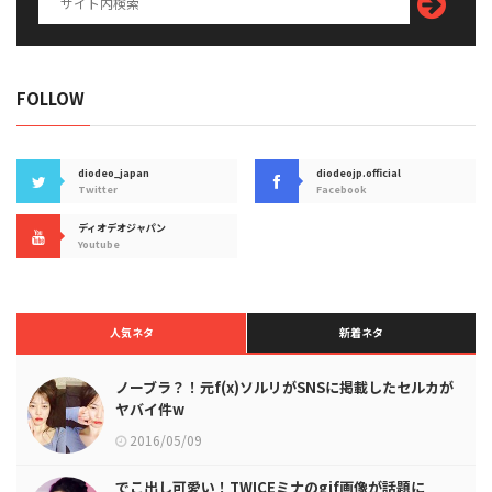
FOLLOW
diodeo_japan
diodeojp.official
Twitter
Facebook
ディオデオジャパン
Youtube
人気ネタ
新着ネタ
ノーブラ？！元f(x)ソルリがSNSに掲載したセルカが
ヤバイ件w
2016/05/09
でこ出し可愛い！TWICEミナのgif画像が話題に