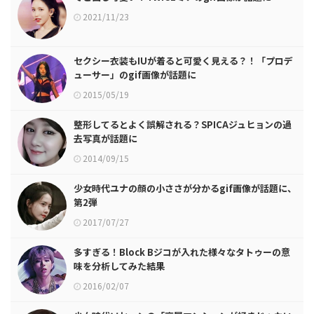
2021/11/23
セクシー衣装もIUが着ると可愛く見える？！「プロデ
ューサー」のgif画像が話題に
2015/05/19
整形してるとよく誤解される？SPICAジュヒョンの過
去写真が話題に
2014/09/15
少女時代ユナの顔の小ささが分かるgif画像が話題に、
第2弾
2017/07/27
多すぎる！Block Bジコが入れた様々なタトゥーの意
味を分析してみた結果
2016/02/07