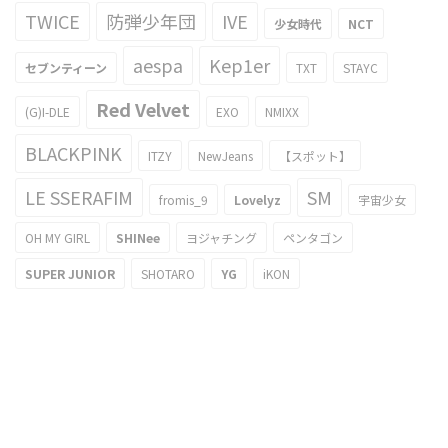
TWICE
防弾少年団
IVE
少女時代
NCT
aespa
Kep1er
セブンティーン
TXT
STAYC
Red Velvet
(G)I-DLE
EXO
NMIXX
BLACKPINK
ITZY
NewJeans
【スポット】
LE SSERAFIM
SM
fromis_9
Lovelyz
宇宙少女
OH MY GIRL
SHINee
ヨジャチング
ペンタゴン
SUPER JUNIOR
SHOTARO
YG
iKON