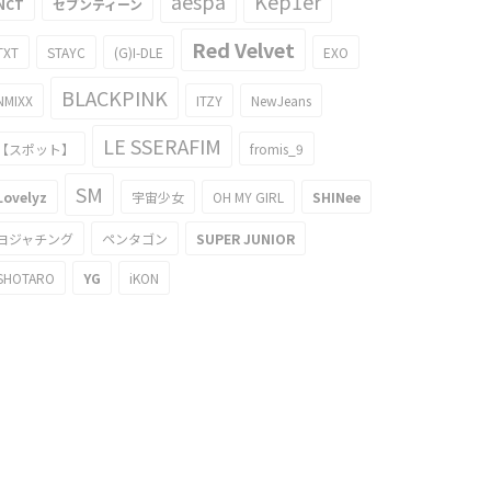
aespa
Kep1er
NCT
セブンティーン
Red Velvet
TXT
STAYC
(G)I-DLE
EXO
BLACKPINK
NMIXX
ITZY
NewJeans
LE SSERAFIM
【スポット】
fromis_9
SM
Lovelyz
宇宙少女
OH MY GIRL
SHINee
ヨジャチング
ペンタゴン
SUPER JUNIOR
SHOTARO
YG
iKON