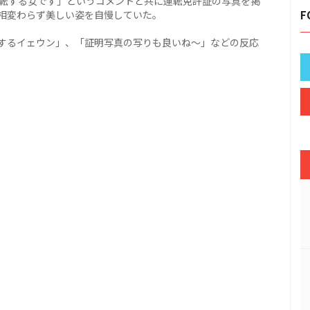
運転する女です」というコメントと共に運転免許証の写真を掲
相変わらず美しい姿を自慢していた。
F
するイェウン」、「証明写真の写りも良いね～」などの反応