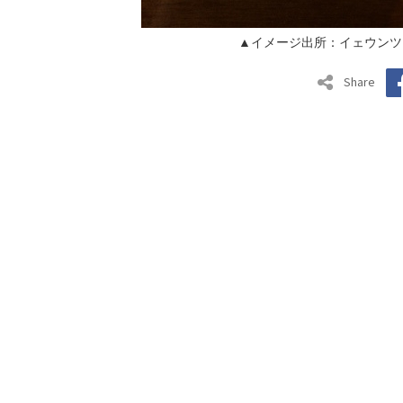
▲イメージ出所：イェウンツ
Share