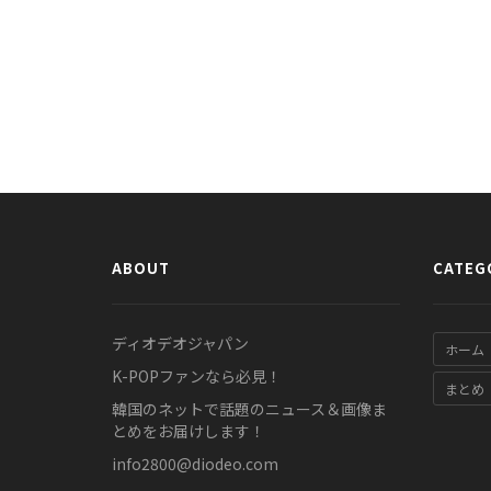
ABOUT
CATEG
ディオデオジャパン
ホーム
K-POPファンなら必見！
まとめ
韓国のネットで話題のニュース＆画像ま
とめをお届けします！
info2800@diodeo.com