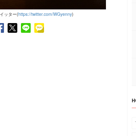
イッター(
https://twitter.com/WGyenny
)
H