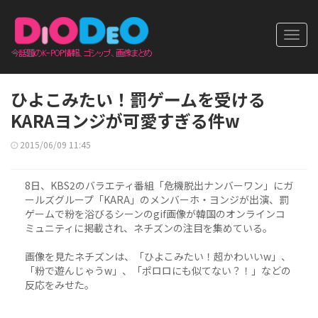
Toggl
navig
ひよこみたい！罰ゲームを受ける
KARAヨンジが可愛すぎる件w
2015/06/09 11:45
8日、KBS2のバラエティ番組「危機脱出ナンバーワン」にガ
ールズグループ「KARA」のメンバーホ・ヨンジが出演、罰
ゲームで粉を浴びるシーンのgif画像が韓国のオンラインコ
ミュニティに掲載され、ネチズンの注目を集めている。
画像を見たネチズンは、「ひよこみたい！超かわいいw」、
「粉で遊んじゃうw」、「ポロロにも似てない？！」などの
反応をみせた。