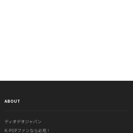
ABOUT
ディオデオジャパン
K-POPファンなら必見！