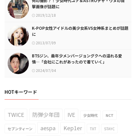
何の撮影？！少女時代ユナ＆ASTROチャ・ウヌの目
撃画像が話題に
2019/12/18
K-POP女性アイドルの美少女系VS女神系まとめが話題
に
2013/07/09
BTSジン、最年少メンバージョングクへの溢れる愛
情…「会社にこれがあったので着ていく」
2024/07/04
HOTキーワード
TWICE
防弾少年団
IVE
少女時代
NCT
aespa
Kep1er
セブンティーン
TXT
STAYC