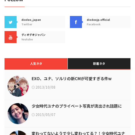
diodeo_japan
diodeojp.official
Twitter
Facebook
ディオデオジャパン
Youtube
人気ネタ
新着ネタ
EXO、ユナ、ソルリの新CMが可愛すぎる件w
2013/10/08
少女時代ユナのプライベート写真が流出され話題に
2015/05/07
変わってないようで少し変わってる？！少女時代ユナ