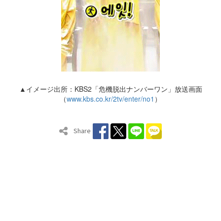
▲イメージ出所：KBS2「危機脱出ナンバーワン」放送画面
（
www.kbs.co.kr/2tv/enter/no1
）
Share