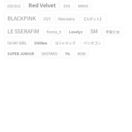
Red Velvet
(G)I-DLE
EXO
NMIXX
BLACKPINK
ITZY
NewJeans
【スポット】
LE SSERAFIM
SM
fromis_9
Lovelyz
宇宙少女
OH MY GIRL
SHINee
ヨジャチング
ペンタゴン
SUPER JUNIOR
SHOTARO
YG
iKON