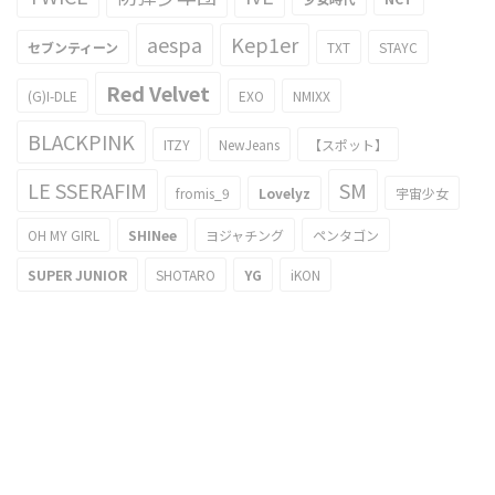
aespa
Kep1er
セブンティーン
TXT
STAYC
Red Velvet
(G)I-DLE
EXO
NMIXX
BLACKPINK
ITZY
NewJeans
【スポット】
LE SSERAFIM
SM
fromis_9
Lovelyz
宇宙少女
OH MY GIRL
SHINee
ヨジャチング
ペンタゴン
SUPER JUNIOR
SHOTARO
YG
iKON