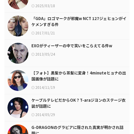
2025/03/18
「GDA」ロゴマークが邪魔w NCT 127ジェヒョンがイ
ケメンすぎる件
2017/01/21
EXOがティーザーの中で笑いをこらえてる件w
2013/05/24
【フォト】黒髪から茶髪に変身！4minuteヒョナの出
国画像が話題に
2014/11/19
ケーブルテレビだからOK？T-araジヨンのステージ衣
装が話題に
2014/05/29
G-DRAGONのグラビアに隠された真実が明かされ話
題に