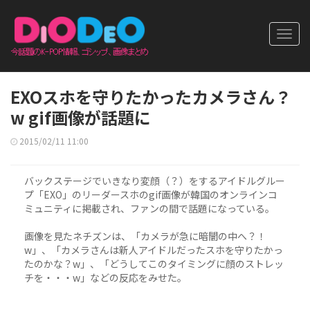
Toggl
navig
EXOスホを守りたかったカメラさん？
w gif画像が話題に
2015/02/11 11:00
バックステージでいきなり変顔（？）をするアイドルグルー
プ「EXO」のリーダースホのgif画像が韓国のオンラインコ
ミュニティに掲載され、ファンの間で話題になっている。
画像を見たネチズンは、「カメラが急に暗闇の中へ？！
w」、「カメラさんは新人アイドルだったスホを守りたかっ
たのかな？w」、「どうしてこのタイミングに顔のストレッ
チを・・・w」などの反応をみせた。