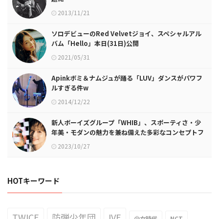
2013/11/21
ソロデビューのRed Velvetジョイ、スペシャルアル
バム「Hello」本日(31日)公開
2021/05/31
Apinkボミ＆ナムジュが踊る「LUV」ダンスがパワフ
ルすぎる件w
2014/12/22
新人ボーイズグループ「WHIB」、スポーティさ・少
年美・モダンの魅力を兼ね備えた多彩なコンセプトフ
ォト公開！
2023/10/27
HOTキーワード
TWICE
防弾少年団
IVE
少女時代
NCT