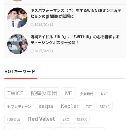
キスパフォーマンス（？）をするWINNERミンホ＆テ
ヒョンのgif画像が話題に
2015/01/12
清純アイドル「IDID」、「WITHID」の心を狙撃する
ティージングポスター公開！
2026/02/27
HOTキーワード
TWICE
防弾少年団
IVE
少女時代
NCT
aespa
Kep1er
セブンティーン
TXT
STAYC
Red Velvet
(G)I-DLE
EXO
NMIXX