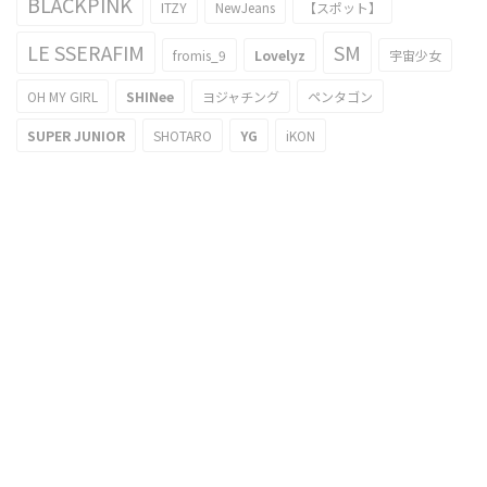
BLACKPINK
ITZY
NewJeans
【スポット】
LE SSERAFIM
SM
fromis_9
Lovelyz
宇宙少女
OH MY GIRL
SHINee
ヨジャチング
ペンタゴン
SUPER JUNIOR
SHOTARO
YG
iKON