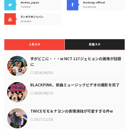
diodeo_japan
diodeojp.official
Twitter
Facebook
ディオデオジャパン
Youtube
人気ネタ
新着ネタ
手がどこに・・・w NCT 127ジェヒョンの画像が話題
に
2016/08/03
BLACKPINK、新曲ミュージックビデオの撮影を完了
2020/08/19
TWICEモモ＆ナヨンの表情演技が可愛すぎる件w
2017/12/18