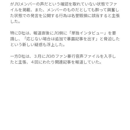
がJYJメンバーの声だという確認を取れていない状態でファ
イルを掲載、また、メンバーのものだとしても酔って興奮し
た状態での発言を公開する行為は名誉毀損に該当すると主張
した。
特にD社は、報道直後にJYJ側に「単独インタビュー」を要
請し、「応じない場合は追加で暴露記事を出す」と脅迫した
という新しい疑惑も浮上した。
一方D社は、３月にJYJのファン暴行音声ファイルを入手し
たと主張、４回にわたり関連記事を報道していた。