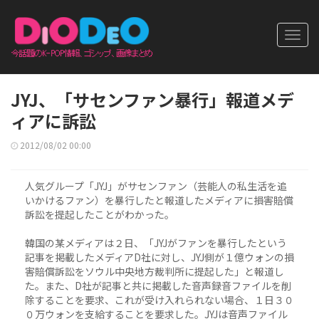
Toggl
navig
JYJ、「サセンファン暴行」報道メデ
ィアに訴訟
2012/08/02 00:00
人気グループ「JYJ」がサセンファン（芸能人の私生活を追
いかけるファン）を暴行したと報道したメディアに損害賠償
訴訟を提起したことがわかった。
韓国の某メディアは２日、「JYJがファンを暴行したという
記事を掲載したメディアD社に対し、JYJ側が１億ウォンの損
害賠償訴訟をソウル中央地方裁判所に提起した」と報道し
た。また、D社が記事と共に掲載した音声録音ファイルを削
除することを要求、これが受け入れられない場合、１日３０
０万ウォンを支給することを要求した。JYJは音声ファイル