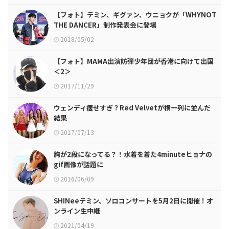
【フォト】テミン、ギグァン、ウニョクが「WHYNOT
THE DANCER」制作発表会に登場
2018/05/02
【フォト】MAMA出演防弾少年団が香港に向けて出国
＜2＞
2017/11/29
ウェンディ痩せすぎ？Red Velvetが横一列に並んだ
結果
2017/07/13
胸が2段になってる？！水着を着た4minuteヒョナの
gif画像が話題に
2016/06/09
SHINeeテミン、ソロコンサートを5月2日に開催！オ
ンライン生中継
2021/04/19