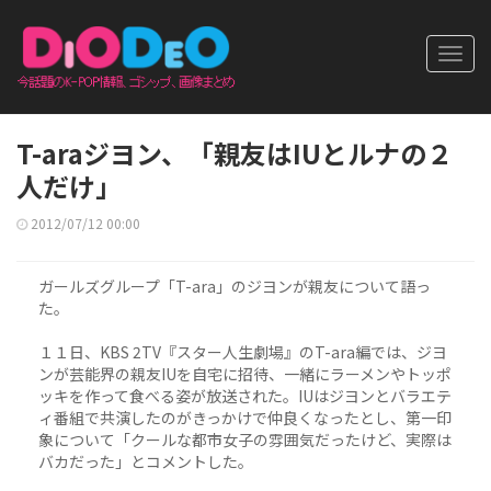
Toggl
navig
T-araジヨン、「親友はIUとルナの２
人だけ」
2012/07/12 00:00
ガールズグループ「T-ara」のジヨンが親友について語っ
た。
１１日、KBS 2TV『スター人生劇場』のT-ara編では、ジヨ
ンが芸能界の親友IUを自宅に招待、一緒にラーメンやトッポ
ッキを作って食べる姿が放送された。IUはジヨンとバラエテ
ィ番組で共演したのがきっかけで仲良くなったとし、第一印
象について「クールな都市女子の雰囲気だったけど、実際は
バカだった」とコメントした。