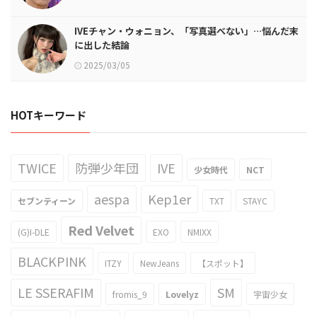
IVEチャン・ウォニョン、「写真選べない」…悩んだ末
に出した結論
2025/03/05
HOTキーワード
TWICE
防弾少年団
IVE
少女時代
NCT
aespa
Kep1er
セブンティーン
TXT
STAYC
Red Velvet
(G)I-DLE
EXO
NMIXX
BLACKPINK
ITZY
NewJeans
【スポット】
LE SSERAFIM
SM
fromis_9
Lovelyz
宇宙少女