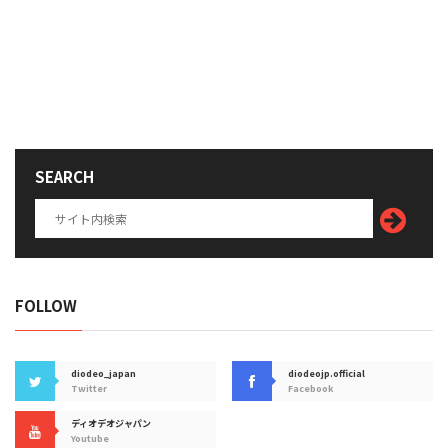
SEARCH
FOLLOW
diodeo_japan
diodeojp.official
Twitter
Facebook
ディオデオジャパン
Youtube