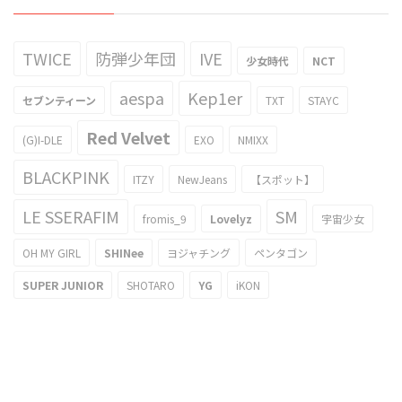
TWICE
防弾少年団
IVE
少女時代
NCT
aespa
Kep1er
セブンティーン
TXT
STAYC
Red Velvet
(G)I-DLE
EXO
NMIXX
BLACKPINK
ITZY
NewJeans
【スポット】
LE SSERAFIM
SM
fromis_9
Lovelyz
宇宙少女
OH MY GIRL
SHINee
ヨジャチング
ペンタゴン
SUPER JUNIOR
SHOTARO
YG
iKON