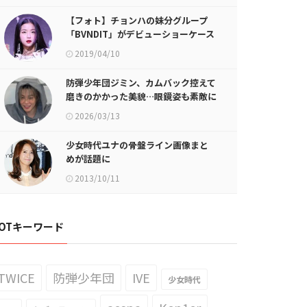
【フォト】チョンハの妹分グループ
「BVNDIT」がデビューショーケース
を開催
2019/04/10
防弾少年団ジミン、カムバック控えて
磨きのかかった美貌…眼鏡姿も素敵に
2026/03/13
少女時代ユナの骨盤ライン画像まと
めが話題に
2013/10/11
OTキーワード
TWICE
防弾少年団
IVE
少女時代