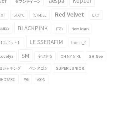
aespa
Kep1er
NCT
セブンティーン
Red Velvet
TXT
STAYC
(G)I-DLE
EXO
BLACKPINK
NMIXX
ITZY
NewJeans
LE SSERAFIM
【スポット】
fromis_9
SM
Lovelyz
宇宙少女
OH MY GIRL
SHINee
ヨジャチング
ペンタゴン
SUPER JUNIOR
SHOTARO
YG
iKON