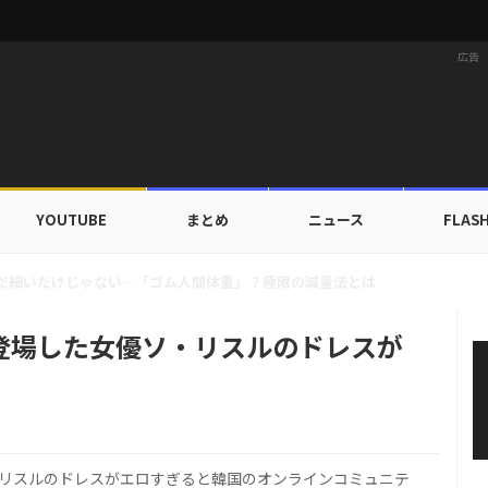
広告
YOUTUBE
まとめ
ニュース
FLAS
族にワールドツアーの旅行費用全額サポート！22カ国・64都市以上
登場した女優ソ・リスルのドレスが
・リスルのドレスがエロすぎると韓国のオンラインコミュニテ