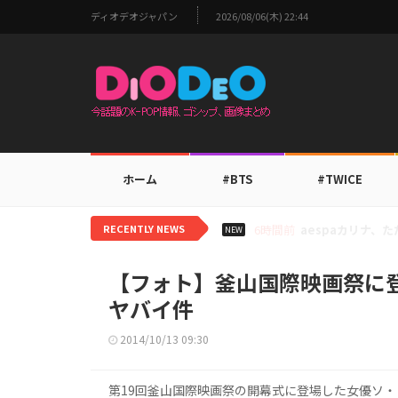
ディオデオジャパン
2026/08/06(木) 22:44
ホーム
#BTS
#TWICE
RECENTLY NEWS
8時間前
TWICEモモ、家
NEW
【フォト】釜山国際映画祭に
ヤバイ件
2014/10/13 09:30
第19回釜山国際映画祭の開幕式に登場した女優ソ