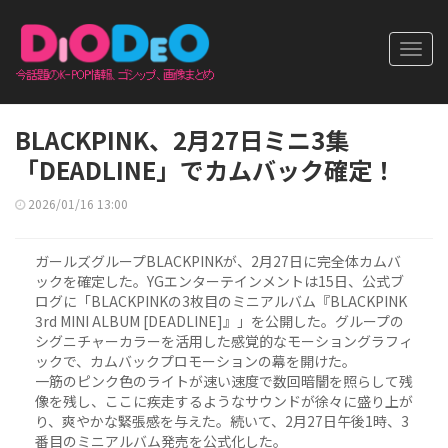
Toggl
navig
BLACKPINK、2月27日ミニ3集
「DEADLINE」でカムバック確定！
2026/01/16 13:00
ガールズグループBLACKPINKが、2月27日に完全体カムバ
ックを確定した。YGエンターテインメントは15日、公式ブ
ログに「BLACKPINKの3枚目のミニアルバム『BLACKPINK
3rd MINI ALBUM [DEADLINE]』」を公開した。グループの
シグニチャーカラーを活用した感覚的なモーショングラフィ
ックで、カムバックプロモーションの幕を開けた。
一筋のピンク色のライトが速い速度で数回暗闇を照らして残
像を残し、ここに疾走するようなサウンドが徐々に盛り上が
り、爽やかな緊張感を与えた。続いて、2月27日午後1時、3
番目のミニアルバム発売を公式化した。