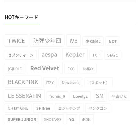
HOTキーワード
TWICE
防弾少年団
IVE
少女時代
NCT
aespa
Kep1er
セブンティーン
TXT
STAYC
Red Velvet
(G)I-DLE
EXO
NMIXX
BLACKPINK
ITZY
NewJeans
【スポット】
LE SSERAFIM
SM
fromis_9
Lovelyz
宇宙少女
OH MY GIRL
SHINee
ヨジャチング
ペンタゴン
SUPER JUNIOR
SHOTARO
YG
iKON