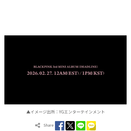
▲イメ
ジ出所：
YG
エンタ
テインメント
ー
ー
Share