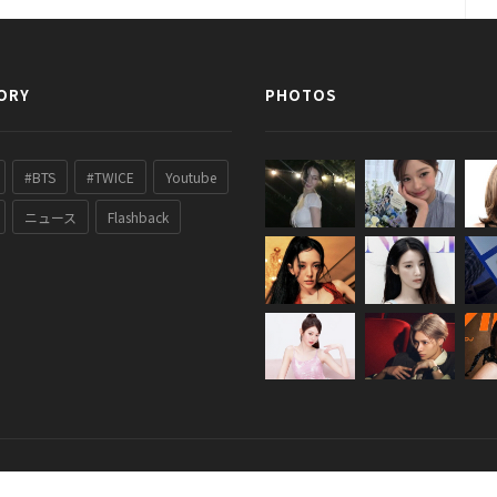
ORY
PHOTOS
#BTS
#TWICE
Youtube
ニュース
Flashback