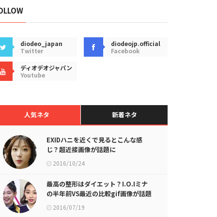
OLLOW
diodeo_japan
diodeojp.official
Twitter
Facebook
ディオデオジャパン
Youtube
人気ネタ
新着ネタ
EXIDハニを近くで見るとこんな感
じ？超近接画像が話題に
2016/10/24
最高の整形はダイエット？I.O.Iミナ
の半年前VS最近の比較gif画像が話題
に
2016/07/19