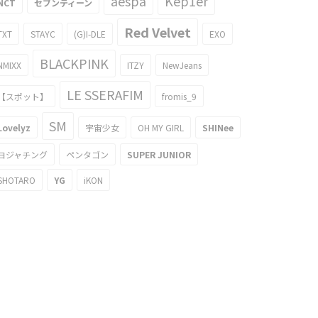
aespa
Kep1er
NCT
セブンティーン
Red Velvet
TXT
STAYC
(G)I-DLE
EXO
BLACKPINK
NMIXX
ITZY
NewJeans
LE SSERAFIM
【スポット】
fromis_9
SM
Lovelyz
宇宙少女
OH MY GIRL
SHINee
ヨジャチング
ペンタゴン
SUPER JUNIOR
SHOTARO
YG
iKON