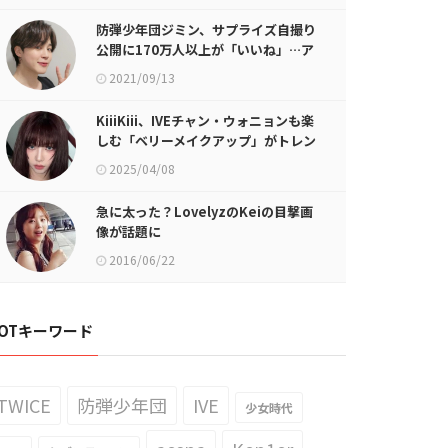
防弾少年団ジミン、サプライズ自撮り
公開に170万人以上が「いいね」…ア
ーミー熱狂！
2021/09/13
KiiiKiii、IVEチャン・ウォニョンも楽
しむ「ベリーメイクアップ」がトレン
ド？爽やかな魅力無限発散の2025
2025/04/08
S/Sシーズン「ベリーメイクアッ
プ」！ 2
急に太った？LovelyzのKeiの目撃画
像が話題に
2016/06/22
OTキーワード
TWICE
防弾少年団
IVE
少女時代