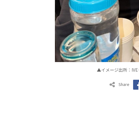
▲イメ
ジ出所：
IVE
ー
Share