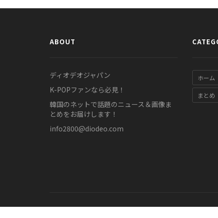
ABOUT
CATEG
ディオデオジャパン
ホーム
K-POPファンなら必見！
まとめ
韓国のネットで話題のニュース＆画像ま
とめをお届けします！
info2800@diodeo.com
© COPYRIGHT 2011-2026 diodeo.jp