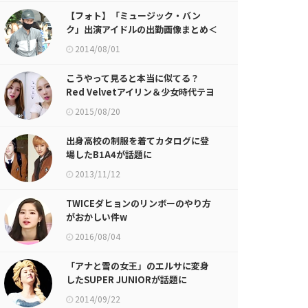
【フォト】「ミュージック・バン
ク」出演アイドルの出勤画像まとめ＜
1＞
2014/08/01
こうやって見ると本当に似てる？
Red Velvetアイリン＆少女時代テヨ
ンのツーショットが話題に
2015/08/20
出身高校の制服を着てカタログに登
場したB1A4が話題に
2013/11/12
TWICEダヒョンのリンボーのやり方
がおかしい件w
2016/08/04
「アナと雪の女王」のエルサに変身
したSUPER JUNIORが話題に
2014/09/22