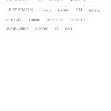
LE SSERAFIM
SM
fromis_9
Lovelyz
宇宙少女
OH MY GIRL
SHINee
ヨジャチング
ペンタゴン
SUPER JUNIOR
SHOTARO
YG
iKON