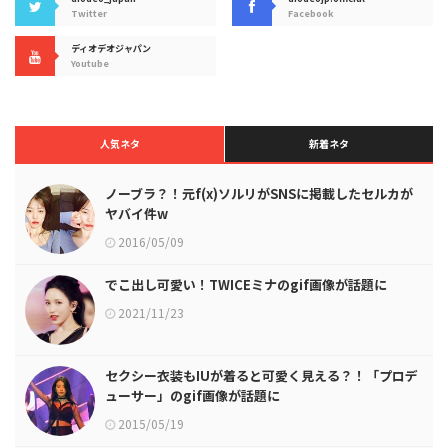
Twitter
Facebook
ディオデオジャパン
Youtube
人気ネタ
新着ネタ
ノーブラ？！元f(x)ソルリがSNSに掲載したセルカが
ヤバイ件w
2016/05/09
でこ出し可愛い！TWICEミナのgif画像が話題に
2021/11/23
セクシー衣装もIUが着ると可愛く見える？！「プロデ
ューサー」のgif画像が話題に
2015/05/19