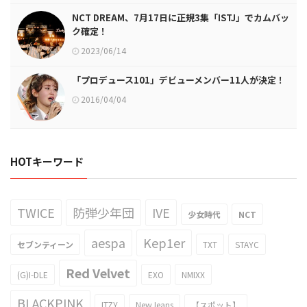
NCT DREAM、7月17日に正規3集「ISTJ」でカムバッ
ク確定！
2023/06/14
「プロデュース101」デビューメンバー11人が決定！
2016/04/04
HOTキーワード
TWICE
防弾少年団
IVE
少女時代
NCT
aespa
Kep1er
セブンティーン
TXT
STAYC
Red Velvet
(G)I-DLE
EXO
NMIXX
BLACKPINK
ITZY
NewJeans
【スポット】