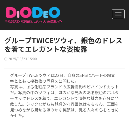
Toggl
navig
グループTWICEツウィ、銀色のドレス
を着てエレガントな姿披露
2025/09/23 15:00
グループTWICEツウィは22日、自身のSNSにハートの絵文
字とともに複数枚の写真を公開した。
写真は、ある化粧品ブランドの広告撮影のビハインドカット
だ。写真の中のツウィは、ほのかな光沢のある銀色のホルタ
ーネックドレスを着て、エレガントで清楚な魅力を存分に発
散した。シックながらも魅惑的な雰囲気はもちろん、正面を
見つめながら見せるほのかな笑顔は、見る人々の心をときめ
かせた。