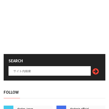
SEARCH
FOLLOW
diodeo_japan
diodeojp.official