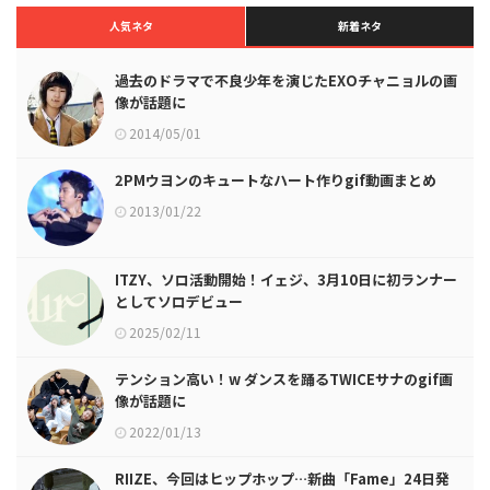
人気ネタ
新着ネタ
過去のドラマで不良少年を演じたEXOチャニョルの画
像が話題に
2014/05/01
2PMウヨンのキュートなハート作りgif動画まとめ
2013/01/22
ITZY、ソロ活動開始！イェジ、3月10日に初ランナー
としてソロデビュー
2025/02/11
テンション高い！w ダンスを踊るTWICEサナのgif画
像が話題に
2022/01/13
RIIZE、今回はヒップホップ…新曲「Fame」24日発