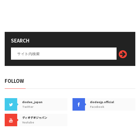
SEARCH
FOLLOW
diodeo_japan
diodeojp.official
Twitter
Facebook
ディオデオジャパン
Youtube