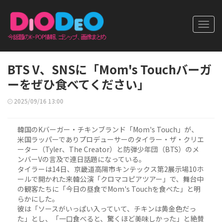
Toggl
navig
BTS V、SNSに「Mom's Touchバーガ
ーをぜひ食べてください」
2025/09/16 13:00
韓国のKバーガー・チキンブランド「Mom's Touch」が、
米国ラッパーでありプロデューサーのタイラー・ザ・クリエ
ーター（Tyler、The Creator）と防弾少年団（BTS）のメ
ンバーVの言及で連日話題になっている。
タイラーは14日、京畿道高陽市キンテックス第2展示場10ホ
ールで開かれた来韓公演「クロマコピアツアー」で、舞台中
の観客たちに「今日の昼食でMom's Touchを食べた」と明
らかにした。
彼は「ソースがいっぱい入っていて、チキンは黄金色だっ
た」とし、「一口食べると、驚くほど美味しかった」と絶賛