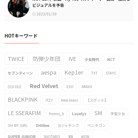
ビジュアルを予告
2023/01/30
HOTキーワード
TWICE
防弾少年団
IVE
少女時代
NCT
aespa
Kep1er
セブンティーン
TXT
STAYC
Red Velvet
(G)I-DLE
EXO
NMIXX
BLACKPINK
ITZY
NewJeans
【スポット】
LE SSERAFIM
SM
fromis_9
Lovelyz
宇宙少女
OH MY GIRL
SHINee
ヨジャチング
ペンタゴン
SUPER JUNIOR
SHOTARO
YG
iKON