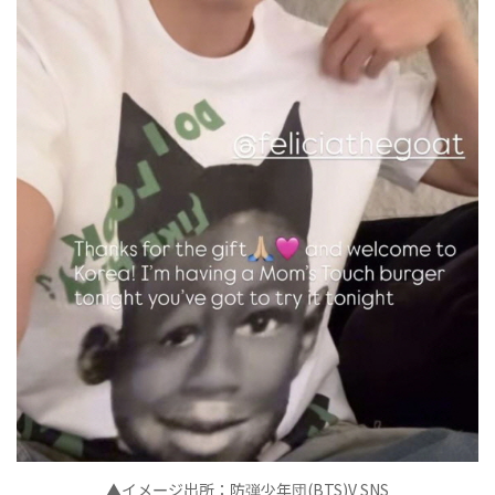
▲イメ
ジ出所：防
少年
(BTS)V SNS
ー
弾
団