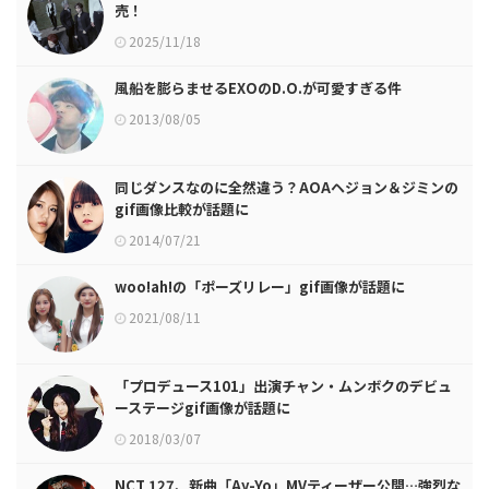
売！
2025/11/18
風船を膨らませるEXOのD.O.が可愛すぎる件
2013/08/05
同じダンスなのに全然違う？AOAヘジョン＆ジミンの
gif画像比較が話題に
2014/07/21
woo!ah!の「ポーズリレー」gif画像が話題に
2021/08/11
「プロデュース101」出演チャン・ムンボクのデビュ
ーステージgif画像が話題に
2018/03/07
NCT 127、新曲「Ay-Yo」MVティーザー公開…強烈な