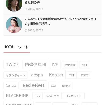
ら批判の声
2012/08/07
こんなメイクは似合わないかも？Red Velvetジョイ
のgif画像が話題に
2015/09/25
HOTキーワード
TWICE
防弾少年団
IVE
少女時代
NCT
aespa
Kep1er
セブンティーン
TXT
STAYC
Red Velvet
(G)I-DLE
EXO
NMIXX
BLACKPINK
ITZY
NewJeans
【スポット】