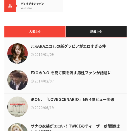
ディオデオジャパン
Youtube
人気ネタ
新着ネタ
元KARAニコルの新グラビアがエロすぎる件
2015/01/09
EXOのD.O.を見て涙を流す男性ファンが話題に
2014/02/07
iKON、「LOVE SCENARIO」MV 4億ビュー突破
2020/06/19
サナの衣装がエロい！TWICEのティーザーgif画像ま