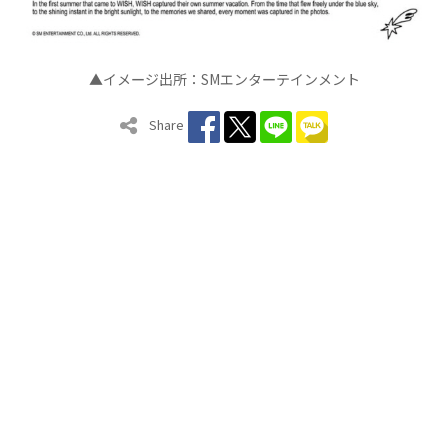
▲イメ
ジ出所：
SM
エンタ
テインメン
ト
ー
ー
Share