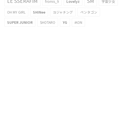
LE SSERAFIM
SM
fromis_9
Lovelyz
宇宙少女
OH MY GIRL
SHINee
ヨジャチング
ペンタゴン
SUPER JUNIOR
SHOTARO
YG
iKON