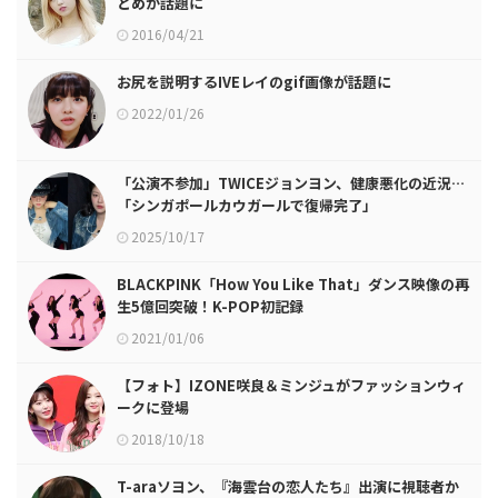
とめが話題に
2016/04/21
お尻を説明するIVEレイのgif画像が話題に
2022/01/26
「公演不参加」TWICEジョンヨン、健康悪化の近況…
「シンガポールカウガールで復帰完了」
2025/10/17
BLACKPINK「How You Like That」ダンス映像の再
生5億回突破！K-POP初記録
2021/01/06
【フォト】IZONE咲良＆ミンジュがファッションウィ
ークに登場
2018/10/18
T-araソヨン、『海雲台の恋人たち』出演に視聴者か