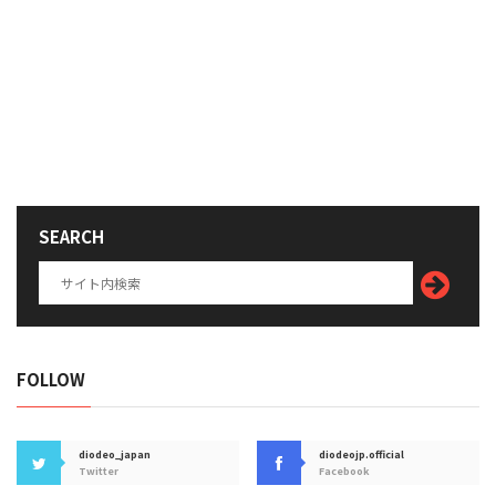
SEARCH
FOLLOW
diodeo_japan
diodeojp.official
Twitter
Facebook