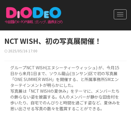
Toggl
navig
NCT WISH、初の写真展開催！
2025/05/16 17:00
グループNCT WISH(エヌシーティーウィッシュ) が、今月15
日から来月1日まで、ソウル龍山(ヨンサン)区で初の写真展
「ONE SUMMER WISH」を開催する、と所属事務所SMエン
ターテインメントが明らかにした。
写真展は「NCT WISHの夏休み」をテーマに、メンバーたち
の飾らない姿を披露する。6人のメンバーが静かな田舎村を
歩いたり、自宅でのんびりと時間を過ごす姿など、夏休みを
思い出させる写真の数々を鑑賞することができる。