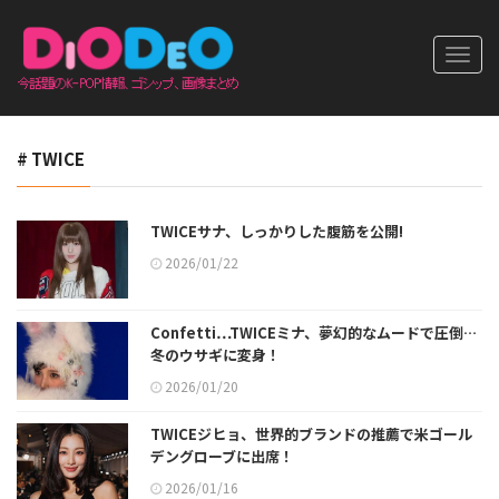
Toggl
navig
# TWICE
TWICEサナ、しっかりした腹筋を公開!
2026/01/22
Confetti…TWICEミナ、夢幻的なムードで圧倒…
冬のウサギに変身！
2026/01/20
TWICEジヒョ、世界的ブランドの推薦で米ゴール
デングローブに出席！
2026/01/16