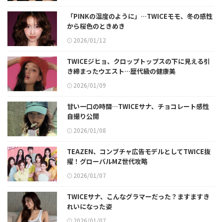
「PINKの温度のように」…TWICEモモ、冬の感性
から桜色のときめき
2026/01/12
TWICEジヒョ、クロップトップスの下に見える引
き締まったウエスト…歴代級の健康美
2026/01/09
甘い一口の時間…TWICEサナ、チョコレート感性
自撮り公開
2026/01/08
TEAZEN、コンブチャ広告モデルとしてTWICE抜
擢！グローバルMZ世代攻略
2026/01/07
TWICEサナ、こんなグラマーだった？ますますき
れいになった姿
2026/01/07