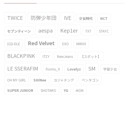
TWICE
防弾少年団
IVE
少女時代
NCT
aespa
Kep1er
セブンティーン
TXT
STAYC
Red Velvet
(G)I-DLE
EXO
NMIXX
BLACKPINK
ITZY
NewJeans
【スポット】
LE SSERAFIM
SM
fromis_9
Lovelyz
宇宙少女
OH MY GIRL
SHINee
ヨジャチング
ペンタゴン
SUPER JUNIOR
SHOTARO
YG
iKON